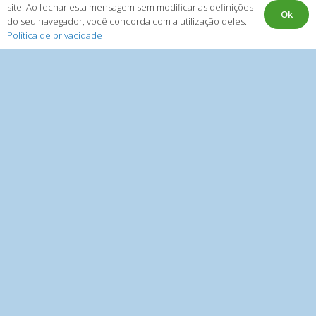
site. Ao fechar esta mensagem sem modificar as definições
Ok
do seu navegador, você concorda com a utilização deles.
Política de privacidade
Institucional
Como podemos ajudar
Eventos
Quem somos
Quero investir
Transparência
Quero internacionalizar
Contato
Ouvidoria
INVEST PARANÁ
Endereço:
Rua Visconde de Nácar, 1440 – 15º andar – Centro,
Curitiba – PR, 80410-201 |
Contato:
(41)
98890-6877
|
Horário de
Atendimento:
Segunda a sexta, das 9h às 18h