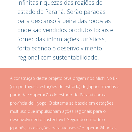
infinitas riquezas das regiões do
estado do Paraná. Serão paradas
para descanso à beira das rodovias
onde são vendidos produtos locais e
fornecidas informações turísticas,
fortalecendo o desenvolvimento
regional com sustentabilidade.
A construção deste projeto teve origem nos Michi No Eki
(em português, estações de estrada) do Japão, trazidas a
partir da cooperação do estado do Paraná com a
província de Hyogo. O sistema se baseia em estações
multiuso que impulsionam ações regionais para o
desenvolvimento sustentável. Seguindo o modelo
japonês, as estações paranaenses vão operar 24 horas,