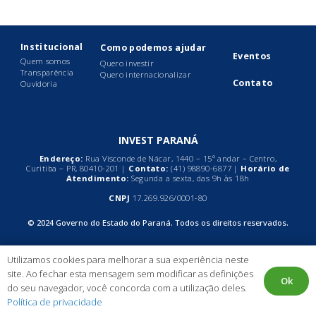
Institucional
Como podemos ajudar
Eventos
Quem somos
Quero investir
Transparência
Quero internacionalizar
Contato
Ouvidoria
INVEST PARANÁ
Endereço:
Rua Visconde de Nácar, 1440 – 15º andar – Centro,
Curitiba – PR, 80410-201 |
Contato:
(41)
98890-6877
|
Horário de
Atendimento:
Segunda a sexta, das 9h às 18h
CNPJ
17.269.926/0001-80
© 2024 Governo do Estado do Paraná. Todos os direitos reservados.
Utilizamos cookies para melhorar a sua experiência neste
site. Ao fechar esta mensagem sem modificar as definições
Ok
do seu navegador, você concorda com a utilização deles.
Política de privacidade