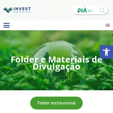
Abrir 
Folder e Materiais de
Divulgação
Folder Institucional