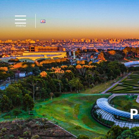
menu
P