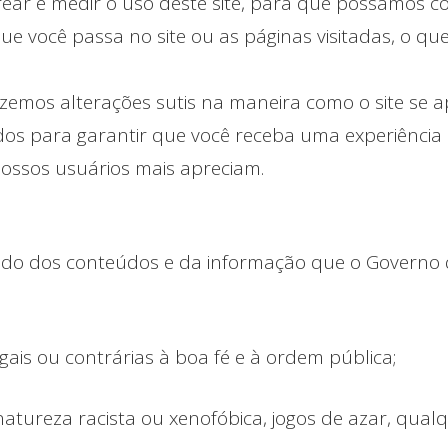
trear e medir o uso deste site, para que possamos c
ue você passa no site ou as páginas visitadas, o 
azemos alterações sutis na maneira como o site se
s ​​para garantir que você receba uma experiência c
ossos usuários mais apreciam.
do dos conteúdos e da informação que o Governo d
gais ou contrárias à boa fé e à ordem pública;
tureza racista ou xenofóbica, jogos de azar, qualq