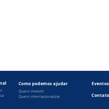
onal
Como podemos ajudar
Eventos
s
Quero investir
Contat
ia
Quero internacionalizar