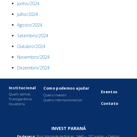
Junho/2024
Julho/2024
Agosto/2024
Setembro/2024
Outubro/2024
Novembro/2024
Dezembro/2024
Institucional
Como podemos ajudar
Eventos
Quem somos
Quero investir
Transparência
Quero internacionalizar
Contato
Ouvidoria
INVEST PARANÁ
Endereço:
Rua Visconde de Nácar, 1440 – 15º andar – Centro,