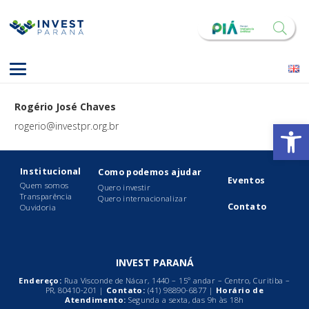
Rogério José Chaves
Abrir 
rogerio@investpr.org.br
Institucional
Como podemos ajudar
Eventos
Quem somos
Quero investir
Transparência
Quero internacionalizar
Contato
Ouvidoria
INVEST PARANÁ
Endereço:
Rua Visconde de Nácar, 1440 – 15º andar – Centro, Curitiba –
PR, 80410-201 |
Contato:
(41)
98890-6877
|
Horário de
Atendimento:
Segunda a sexta, das 9h às 18h