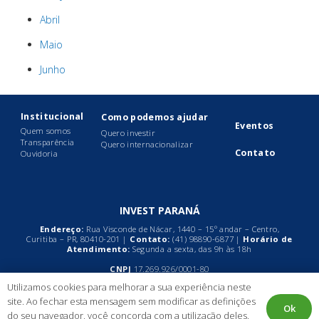
Abril
Maio
Junho
Institucional
Como podemos ajudar
Eventos
Quem somos
Quero investir
Transparência
Quero internacionalizar
Contato
Ouvidoria
INVEST PARANÁ
Endereço:
Rua Visconde de Nácar, 1440 – 15º andar – Centro,
Curitiba – PR, 80410-201 |
Contato:
(41)
98890-6877
|
Horário de
Atendimento:
Segunda a sexta, das 9h às 18h
CNPJ
17.269.926/0001-80
Utilizamos cookies para melhorar a sua experiência neste
© 2024 Governo do Estado do Paraná. Todos os direitos reservados.
site. Ao fechar esta mensagem sem modificar as definições
Ok
do seu navegador, você concorda com a utilização deles.