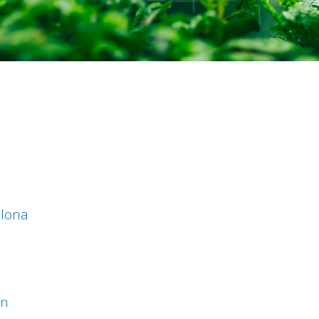
a
elona
a
an