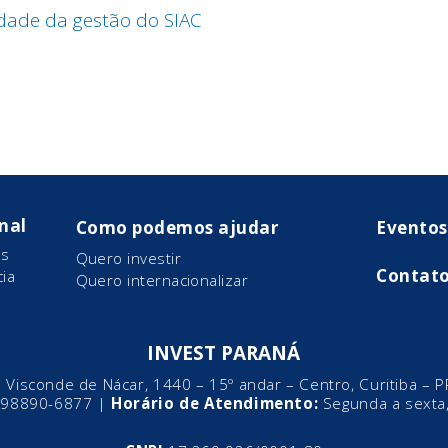
idade da gestão do SIAC
onal
Como podemos ajudar
Eventos
s
Quero investir
Contat
ia
Quero internacionalizar
INVEST PARANÁ
 Visconde de Nácar, 1440 – 15º andar – Centro, Curitiba – 
)
98890-6877
|
Horário de Atendimento:
Segunda a sexta,