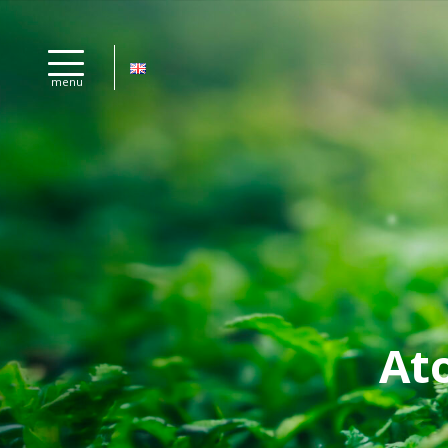
menu
At