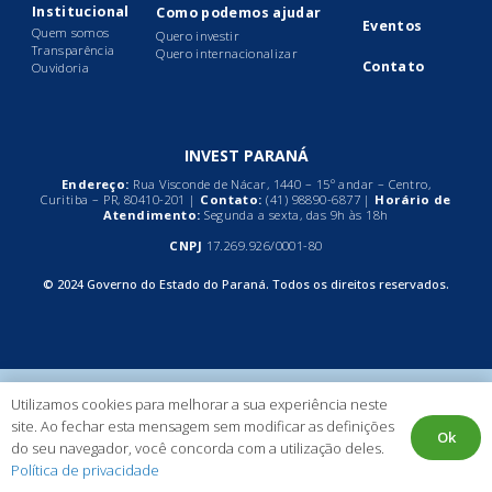
Institucional
Como podemos ajudar
Eventos
Quem somos
Quero investir
Transparência
Quero internacionalizar
Contato
Ouvidoria
INVEST PARANÁ
Endereço:
Rua Visconde de Nácar, 1440 – 15º andar – Centro,
Curitiba – PR, 80410-201 |
Contato:
(41)
98890-6877
|
Horário de
Atendimento:
Segunda a sexta, das 9h às 18h
CNPJ
17.269.926/0001-80
© 2024 Governo do Estado do Paraná. Todos os direitos reservados.
Utilizamos cookies para melhorar a sua experiência neste
site. Ao fechar esta mensagem sem modificar as definições
Ok
do seu navegador, você concorda com a utilização deles.
Política de privacidade